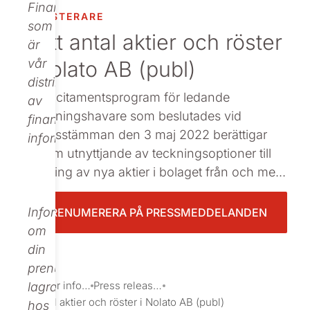
Finance,
INVESTERARE
Beställ tryckt
som
Nytt antal aktier och röster
är
i Nolato AB (publ)
vår
distributör
Det incitamentsprogram för ledande
av
befattningshavare som beslutades vid
finansiell
bolagsstämman den 3 maj 2022 berättigar
information.
genom utnyttjande av teckningsoptioner till
teckning av nya aktier i bolaget från och me...
Informationen
PRENUMERERA PÅ PRESSMEDDELANDEN
om
din
prenumeration
Investor information
Press releases
lagras
Nytt antal aktier och röster i Nolato AB (publ)
hos