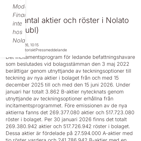
Modular
Finance,
Nytt antal aktier och röster i Nolato
inte
AB (publ)
hos
Nolato.
Jan 30, 2026, 10:15
Icke regulatoriskt
Pressmeddelande
Det incitamentsprogram för ledande befattningshavare
som beslutades vid bolagsstämman den 3 maj 2022
berättigar genom utnyttjande av teckningsoptioner till
teckning av nya aktier i bolaget från och med 15
december 2025 till och med den 15 juni 2026. Under
januari har totalt 3.862 B-aktier nytecknats genom
utnyttjande av teckningsoptioner erhållna från
incitamentsprogrammet. Före emissionen av de nya
aktierna fanns det 269.377.080 aktier och 517.723.080
röster i bolaget. Per 30 januari 2026 finns det totalt
269.380.942 aktier och 517.726.942 röster i bolaget.
Dessa aktier är fördelade på 27.594.000 A-aktier med
tio röster vardera och 241.786.942 B-aktier med en