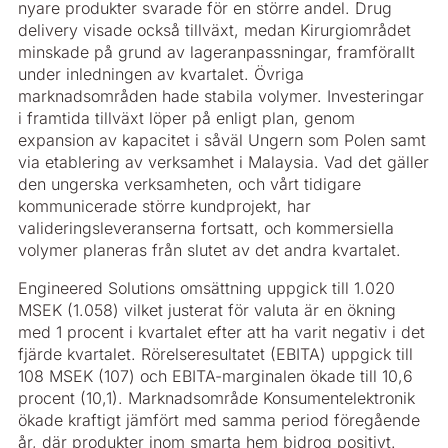
nyare produkter svarade för en större andel. Drug
delivery visade också tillväxt, medan Kirurgiområdet
minskade på grund av lageranpassningar, framförallt
under inledningen av kvartalet. Övriga
marknadsområden hade stabila volymer. Investeringar
i framtida tillväxt löper på enligt plan, genom
expansion av kapacitet i såväl Ungern som Polen samt
via etablering av verksamhet i Malaysia. Vad det gäller
den ungerska verksamheten, och vårt tidigare
kommunicerade större kundprojekt, har
valideringsleveranserna fortsatt, och kommersiella
volymer planeras från slutet av det andra kvartalet.
Engineered Solutions omsättning uppgick till 1.020
MSEK (1.058) vilket justerat för valuta är en ökning
med 1 procent i kvartalet efter att ha varit negativ i det
fjärde kvartalet. Rörelseresultatet (EBITA) uppgick till
108 MSEK (107) och EBITA-marginalen ökade till 10,6
procent (10,1). Marknadsområde Konsumentelektronik
ökade kraftigt jämfört med samma period föregående
år, där produkter inom smarta hem bidrog positivt.