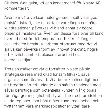
Christer Wahlquist, vd och koncernchef för Nolato AB,
kommenterar:
Även om våra verksamheter generellt sett visar god
motståndskraft, inte minst tack vare långa och nära
kundrelationer, påverkas vi bland annat av högre
priser på insatsvaror. Även om dessa förs över till kund
över tid medför det temporära effekter så länge
osäkerheten består. Vi arbetar oförtrutet med det vi
själva kan påverka i form av innovationskraft, högre
effektivitet samt ett fokuserat arbete i hela
leveranskedjan.
Trots en osäker omvärld fortsätter Nolato på sin
strategiska resa med ökad lönsam tillväxt, såväl
organisk som förvärvad. Vi arbetar kontinuerligt med
att bredda vårt erbjudande och stärka relationen med
såväl befintliga som potentiella kunder. Vår globala
förmåga ger möjlighet att styra affärer och produktion
till de regioner som bäst möter kundernas behov och
flyttar fram våra marknadspositioner ytterligare.