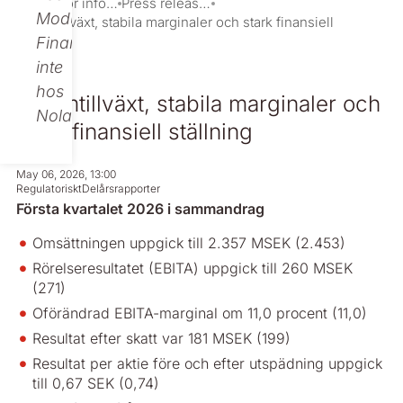
Investor information
Press releases
Modular
Volymtillväxt, stabila marginaler och stark finansiell
ställning
Finance,
inte
hos
Volymtillväxt, stabila marginaler och
Nolato.
stark finansiell ställning
May 06, 2026, 13:00
Regulatoriskt
Delårsrapporter
Första kvartalet 2026 i sammandrag
Omsättningen uppgick till 2.357 MSEK (2.453)
Rörelseresultatet (EBITA) uppgick till 260 MSEK
(271)
Oförändrad EBITA-marginal om 11,0 procent (11,0)
Resultat efter skatt var 181 MSEK (199)
Resultat per aktie före och efter utspädning uppgick
till 0,67 SEK (0,74)