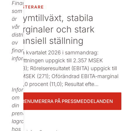
Finance,
INVESTERARE
Beställ tryckt
som
Volymtillväxt, stabila
är
marginaler och stark
vår
distributör
finansiell ställning
av
finansiell
Första kvartalet 2026 i sammandrag:
information.
Omsättningen uppgick till 2.357 MSEK
(2.453); Rörelseresultatet (EBITA) uppgick till
260 MSEK (271); Oförändrad EBITA-marginal
om 11,0 procent (11,0); Resultat efte...
Informationen
om
PRENUMERERA PÅ PRESSMEDDELANDEN
din
prenumeration
lagras
hos