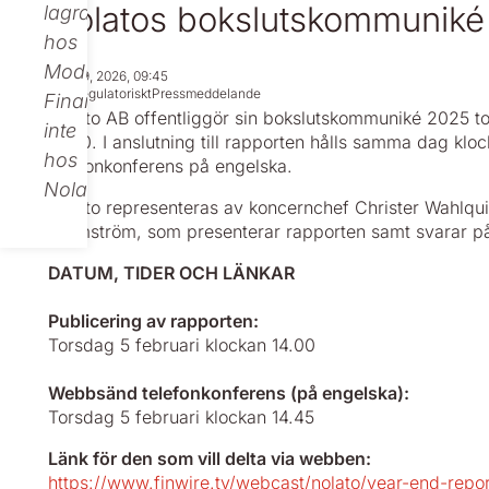
Nolatos bokslutskommuniké
lagras
hos
Modular
Jan 29, 2026, 09:45
Icke regulatoriskt
Pressmeddelande
Finance,
Nolato AB offentliggör sin bokslutskommuniké 2025 t
inte
14.00. I anslutning till rapporten hålls samma dag kl
hos
telefonkonferens på engelska.
Nolato.
Nolato representeras av koncernchef Christer Wahlquis
Holmström, som presenterar rapporten samt svarar på
DATUM, TIDER OCH LÄNKAR
Publicering av rapporten:
Torsdag 5 februari klockan 14.00
Webbsänd telefonkonferens (på engelska):
Torsdag 5 februari klockan 14.45
Länk för den som vill delta via webben:
https://www.finwire.tv/webcast/nolato/year-end-repo