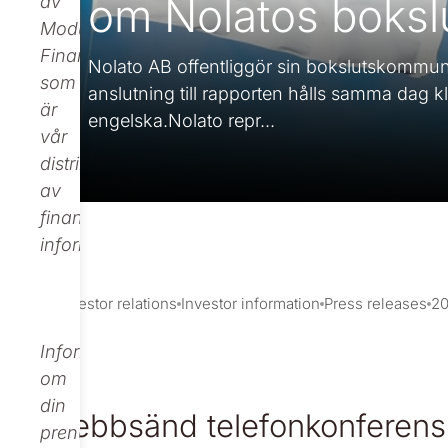
om Nolatos boks
av
Modular
Finance,
Nolato AB offentliggör sin bokslutskommuni
som
anslutning till rapporten hålls samma dag
är
engelska.Nolato repr...
vår
distributör
av
finansiell
information.
Investor relations
Investor information
Press releases
2
Informationen
om
din
Webbsänd telefonkonferens 
prenumeration