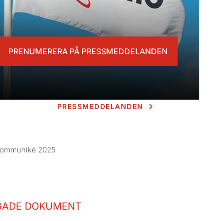
PRENUMERERA PÅ PRESSMEDDELANDEN
PRESSMEDDELANDEN
skommuniké 2025
GADE DOKUMENT