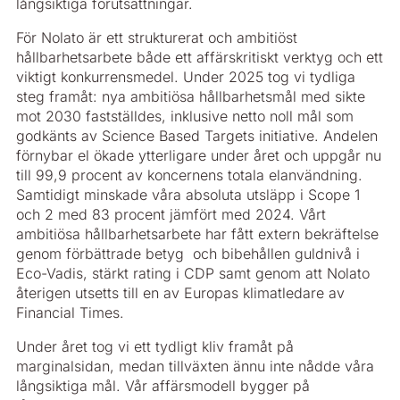
långsiktiga förutsättningar.
För Nolato är ett strukturerat och ambitiöst
hållbarhetsarbete både ett affärskritiskt verktyg och ett
viktigt konkurrensmedel. Under 2025 tog vi tydliga
steg framåt: nya ambitiösa hållbarhetsmål med sikte
mot 2030 fastställdes, inklusive netto noll mål som
godkänts av Science Based Targets initiative. Andelen
förnybar el ökade ytterligare under året och uppgår nu
till 99,9 procent av koncernens totala elanvändning.
Samtidigt minskade våra absoluta utsläpp i Scope 1
och 2 med 83 procent jämfört med 2024. Vårt
ambitiösa hållbarhetsarbete har fått extern bekräftelse
genom förbättrade betyg och bibehållen guldnivå i
Eco-Vadis, stärkt rating i CDP samt genom att Nolato
återigen utsetts till en av Europas klimatledare av
Financial Times.
Under året tog vi ett tydligt kliv framåt på
marginalsidan, medan tillväxten ännu inte nådde våra
långsiktiga mål. Vår affärsmodell bygger på