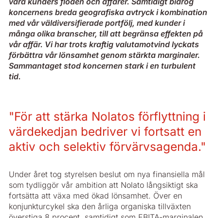
våra kunders flöden och affärer. Samtidigt bidrog
koncernens breda geografiska avtryck i kombination
med vår väldiversifierade portfölj, med kunder i
många olika branscher, till att begränsa effekten på
vår affär. Vi har trots kraftig valutamotvind lyckats
förbättra vår lönsamhet genom stärkta marginaler.
Sammantaget stod koncernen stark i en turbulent
tid.
"För att stärka Nolatos förflyttning i
värdekedjan bedriver vi fortsatt en
aktiv och selektiv förvärvsagenda."
Under året tog styrelsen beslut om nya finansiella mål
som tydliggör vår ambition att Nolato långsiktigt ska
fortsätta att växa med ökad lönsamhet. Över en
konjunkturcykel ska den årliga organiska tillväxten
överstiga 8 procent, samtidigt som EBITA-marginalen