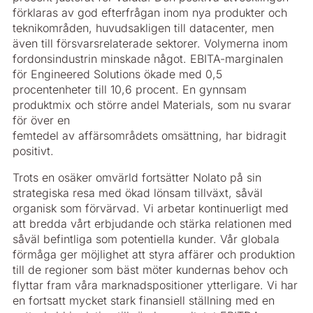
förklaras av god efterfrågan inom nya produkter och
teknikområden, huvudsakligen till datacenter, men
även till försvarsrelaterade sektorer. Volymerna inom
fordonsindustrin minskade något. EBITA-marginalen
för Engineered Solutions ökade med 0,5
procentenheter till 10,6 procent. En gynnsam
produktmix och större andel Materials, som nu svarar
för över en
femtedel av affärsområdets omsättning, har bidragit
positivt.
Trots en osäker omvärld fortsätter Nolato på sin
strategiska resa med ökad lönsam tillväxt, såväl
organisk som förvärvad. Vi arbetar kontinuerligt med
att bredda vårt erbjudande och stärka relationen med
såväl befintliga som potentiella kunder. Vår globala
förmåga ger möjlighet att styra affärer och produktion
till de regioner som bäst möter kundernas behov och
flyttar fram våra marknadspositioner ytterligare. Vi har
en fortsatt mycket stark finansiell ställning med en