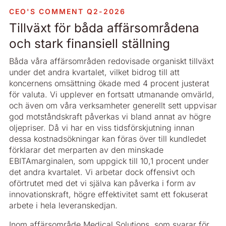
CEO'S COMMENT Q2-2026
Tillväxt för båda affärsområdena
och stark finansiell ställning
Båda våra affärsområden redovisade organiskt tillväxt
under det andra kvartalet, vilket bidrog till att
koncernens omsättning ökade med 4 procent justerat
för valuta. Vi upplever en fortsatt utmanande omvärld,
och även om våra verksamheter generellt sett uppvisar
god motståndskraft påverkas vi bland annat av högre
oljepriser. Då vi har en viss tidsförskjutning innan
dessa kostnadsökningar kan föras över till kundledet
förklarar det merparten av den minskade
EBITAmarginalen, som uppgick till 10,1 procent under
det andra kvartalet. Vi arbetar dock offensivt och
oförtrutet med det vi själva kan påverka i form av
innovationskraft, högre effektivitet samt ett fokuserat
arbete i hela leveranskedjan.
Inom affärsområde Medical Solutions, som svarar för