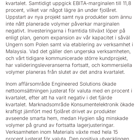
kvartalet. Samtidigt uppgick EBITA-marginalen till 11,8
procent, vilket var något lägre än under fjolåret.
Uppstart av nya projekt samt nya produkter som ännu
inte nått planerade volymer påverkar marginalen
negativt. Investeringarna i framtida tillväxt löper på
enligt plan, genom expansion av vår kapacitet i såväl
Ungern som Polen samt via etablering av verksamhet i
Malaysia. Vad det gäller den ungerska verksamheten,
och vårt tidigare kommunicerade större kundprojekt,
har valideringsleveranserna fortsatt, och kommersiella
volymer planeras från slutet av det andra kvartalet.
Inom affärsområde Engineered Solutions ökade
nettoomsättningen justerat för valuta med en procent i
kvartalet, efter att ha varit negativ i det fjärde
kvartalet. Marknadsområde Konsumentelektronik ökade
kraftigt jämfört med fjolåret drivet av produkter
avseende smarta hem, medan Hygien såg minskade
volymer på grund av fortsatta lagerjusteringar.
Verksamheten inom Materials växte med hela 15
procent justerat för valuta. Den positiva utvecklingen