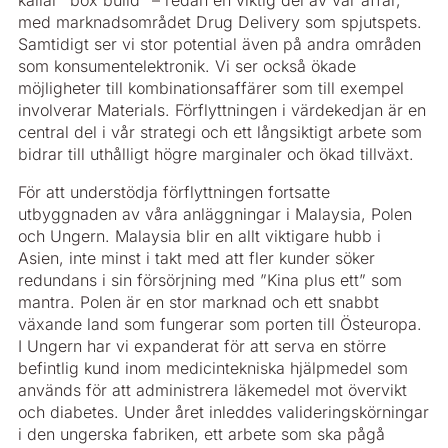
kallar ”box build” – redan en viktig del av vår affär,
med marknadsområdet Drug Delivery som spjutspets.
Samtidigt ser vi stor potential även på andra områden
som konsumentelektronik. Vi ser också ökade
möjligheter till kombinationsaffärer som till exempel
involverar Materials. Förflyttningen i värdekedjan är en
central del i vår strategi och ett långsiktigt arbete som
bidrar till uthålligt högre marginaler och ökad tillväxt.
För att understödja förflyttningen fortsatte
utbyggnaden av våra anläggningar i Malaysia, Polen
och Ungern. Malaysia blir en allt viktigare hubb i
Asien, inte minst i takt med att fler kunder söker
redundans i sin försörjning med ”Kina plus ett” som
mantra. Polen är en stor marknad och ett snabbt
växande land som fungerar som porten till Östeuropa.
I Ungern har vi expanderat för att serva en större
befintlig kund inom medicintekniska hjälpmedel som
används för att administrera läkemedel mot övervikt
och diabetes. Under året inleddes valideringskörningar
i den ungerska fabriken, ett arbete som ska pågå