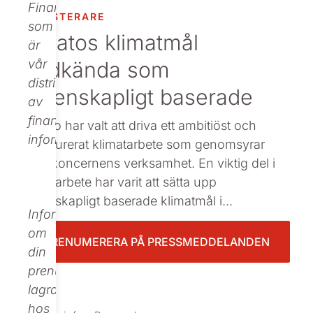
Finance,
INVESTERARE
Beställ tryckt
som
Nolatos klimatmål
är
godkända som
vår
distributör
vetenskapligt baserade
av
finansiell
Nolato har valt att driva ett ambitiöst och
information.
strukturerat klimatarbete som genomsyrar
hela koncernens verksamhet. En viktig del i
detta arbete har varit att sätta upp
vetenskapligt baserade klimatmål i...
Informationen
om
PRENUMERERA PÅ PRESSMEDDELANDEN
din
prenumeration
lagras
hos