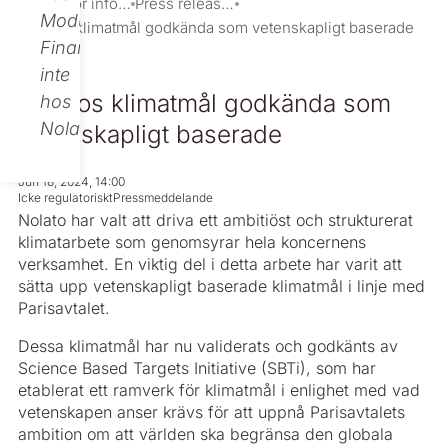
Investor information
Press releases
Modular
Nolatos klimatmål godkända som vetenskapligt baserade
Finance,
inte
Nolatos klimatmål godkända som
hos
Nolato.
vetenskapligt baserade
Jun 18, 2024, 14:00
Icke regulatoriskt
Pressmeddelande
Nolato har valt att driva ett ambitiöst och strukturerat
klimatarbete som genomsyrar hela koncernens
verksamhet. En viktig del i detta arbete har varit att
sätta upp vetenskapligt baserade klimatmål i linje med
Parisavtalet.
Dessa klimatmål har nu validerats och godkänts av
Science Based Targets Initiative (SBTi), som har
etablerat ett ramverk för klimatmål i enlighet med vad
vetenskapen anser krävs för att uppnå Parisavtalets
ambition om att världen ska begränsa den globala