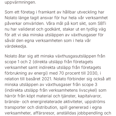
uppvärmningen.
Som ett företag i framkant av hållbar utveckling har
Nolato länge tagit ansvar för hur hela vår verksamhet
påverkar omvärlden. Våra mål på kort sikt, som SBTi
nu har validerat och godkänt, stakar ut en tydlig väg
för att vi ska minska utsläppen av växthusgaser för
såväl den egna verksamheten som i hela vår
värdekedja.
Nolato åtar sig att minska växthusgasutsläppen från
scope 1 och 2 (direkta utsläpp från företagets
verksamhet samt indirekta utsläpp från företagets
förbrukning av energi) med 70 procent till 2030, i
relation till basåret 2021. Nolato förbinder sig också att
minska utsläppen av växthusgaser från scope 3
(indirekta utsläpp från verksamhetens livscykel) som
härrör från köpt material och tjänster, kapitalvaror,
bränsle- och energirelaterade aktiviteter, uppströms
transporter och distribution, spill genererad i egna
verksamheter, affärsresor, anställdas jobbpendling och